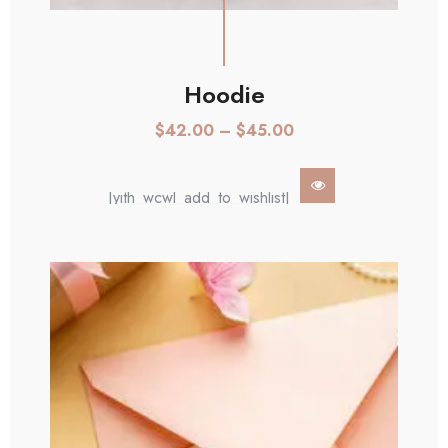
SCEGLI
Hoodie
$
42.00
–
$
45.00
[yith_wcwl_add_to_wishlist]