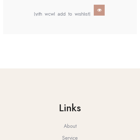
[yith_wcwl_add_to_wishlist]
Links
About
Service