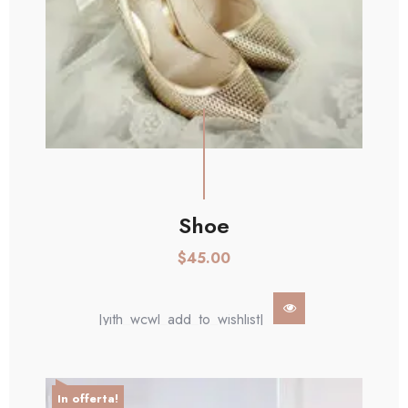
AGGIUNGI AL CARRELLO
Shoe
$
45.00
[yith_wcwl_add_to_wishlist]
In offerta!