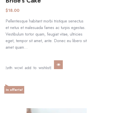
Bride’s Cake
AGGIUNGI AL CARRELLO
$
18.00
Pellentesque habitant morbi tristique senectus
et netus et malesuada fames ac turpis egestas.
Vestibulum tortor quam, feugiat vitae, ultricies
eget, tempor sit amet, ante. Donec eu libero sit
amet quam…
[yith_wcwl_add_to_wishlist]
In offerta!