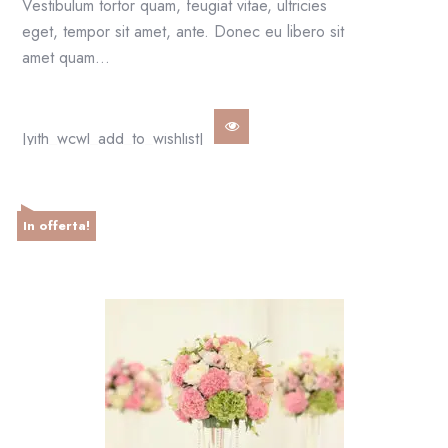
Vestibulum tortor quam, feugiat vitae, ultricies
eget, tempor sit amet, ante. Donec eu libero sit
amet quam…
[yith_wcwl_add_to_wishlist]
In offerta!