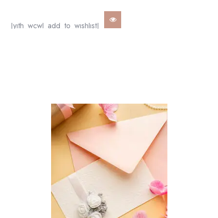
[yith_wcwl_add_to_wishlist]