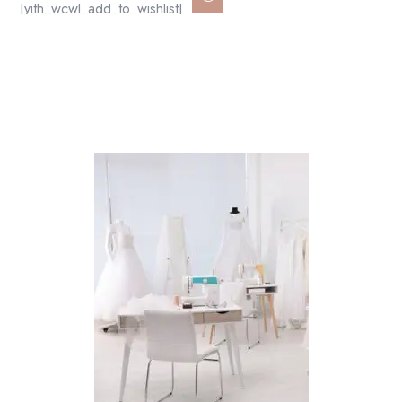
[yith_wcwl_add_to_wishlist]