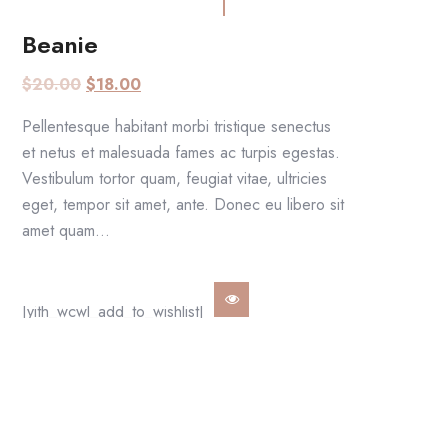
Beanie
AGGIUNGI AL CARRELLO
$
20.00
$
18.00
Pellentesque habitant morbi tristique senectus
et netus et malesuada fames ac turpis egestas.
Vestibulum tortor quam, feugiat vitae, ultricies
eget, tempor sit amet, ante. Donec eu libero sit
amet quam…
[yith_wcwl_add_to_wishlist]