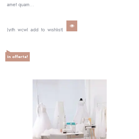
amet quam…
[yith_wcwl_add_to_wishlist]
In offerta!